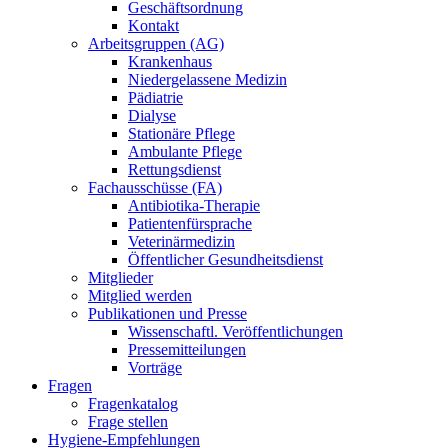
Geschäftsordnung
Kontakt
Arbeitsgruppen (AG)
Krankenhaus
Niedergelassene Medizin
Pädiatrie
Dialyse
Stationäre Pflege
Ambulante Pflege
Rettungsdienst
Fachausschüsse (FA)
Antibiotika-Therapie
Patientenfürsprache
Veterinärmedizin
Öffentlicher Gesundheitsdienst
Mitglieder
Mitglied werden
Publikationen und Presse
Wissenschaftl. Veröffentlichungen
Pressemitteilungen
Vorträge
Fragen
Fragenkatalog
Frage stellen
Hygiene-Empfehlungen