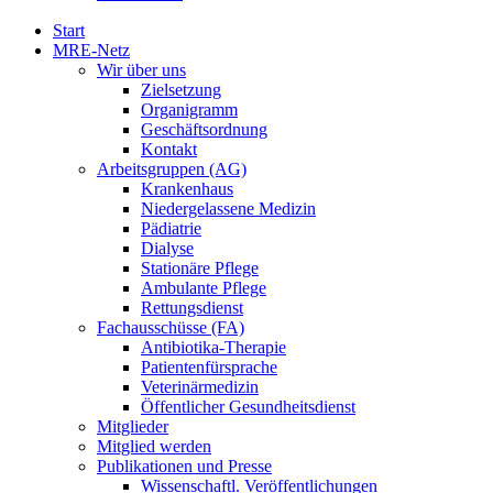
Start
MRE-Netz
Wir über uns
Zielsetzung
Organigramm
Geschäftsordnung
Kontakt
Arbeitsgruppen (AG)
Krankenhaus
Niedergelassene Medizin
Pädiatrie
Dialyse
Stationäre Pflege
Ambulante Pflege
Rettungsdienst
Fachausschüsse (FA)
Antibiotika-Therapie
Patientenfürsprache
Veterinärmedizin
Öffentlicher Gesundheitsdienst
Mitglieder
Mitglied werden
Publikationen und Presse
Wissenschaftl. Veröffentlichungen