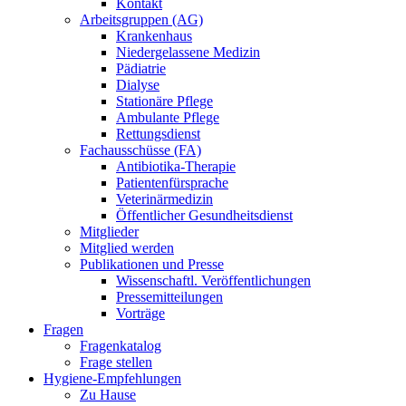
Kontakt
Arbeitsgruppen (AG)
Krankenhaus
Niedergelassene Medizin
Pädiatrie
Dialyse
Stationäre Pflege
Ambulante Pflege
Rettungsdienst
Fachausschüsse (FA)
Antibiotika-Therapie
Patientenfürsprache
Veterinärmedizin
Öffentlicher Gesundheitsdienst
Mitglieder
Mitglied werden
Publikationen und Presse
Wissenschaftl. Veröffentlichungen
Pressemitteilungen
Vorträge
Fragen
Fragenkatalog
Frage stellen
Hygiene-Empfehlungen
Zu Hause