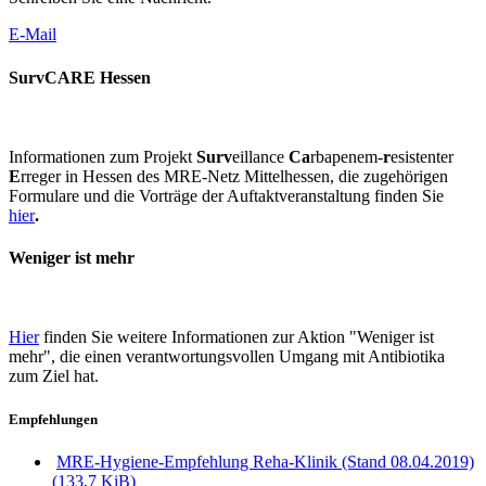
E-Mail
SurvCARE Hessen
Informationen zum Projekt
Surv
eillance
Ca
rbapenem-
r
esistenter
E
rreger in Hessen des MRE-Netz Mittelhessen, die zugehörigen
Formulare und die Vorträge der Auftaktveranstaltung finden Sie
hier
.
Weniger ist mehr
Hier
finden Sie weitere Informationen zur Aktion "Weniger ist
mehr", die einen verantwortungsvollen Umgang mit Antibiotika
zum Ziel hat.
Empfehlungen
MRE-Hygiene-Empfehlung Reha-Klinik (Stand 08.04.2019)
(133,7 KiB)