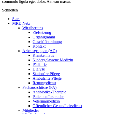
commodo ligula eget dolor. Aenean massa.
Schließen
Start
MRE-Netz
Wir über uns
Zielsetzung
Organigramm
Geschäftsordnung
Kontakt
Arbeitsgruppen (AG)
Krankenhaus
Niedergelassene Medizin
Pädiatrie
Dialyse
Stationäre Pflege
Ambulante Pflege
Rettungsdienst
Fachausschüsse (FA)
Antibiotika-Therapie
Patientenfürsprache
Veterinärmedizin
Öffentlicher Gesundheitsdienst
Mitglieder