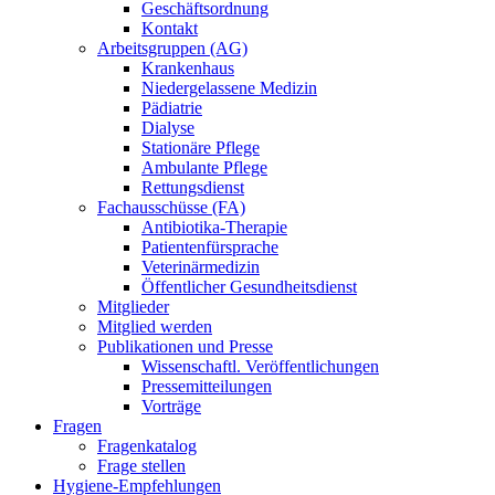
Geschäftsordnung
Kontakt
Arbeitsgruppen (AG)
Krankenhaus
Niedergelassene Medizin
Pädiatrie
Dialyse
Stationäre Pflege
Ambulante Pflege
Rettungsdienst
Fachausschüsse (FA)
Antibiotika-Therapie
Patientenfürsprache
Veterinärmedizin
Öffentlicher Gesundheitsdienst
Mitglieder
Mitglied werden
Publikationen und Presse
Wissenschaftl. Veröffentlichungen
Pressemitteilungen
Vorträge
Fragen
Fragenkatalog
Frage stellen
Hygiene-Empfehlungen