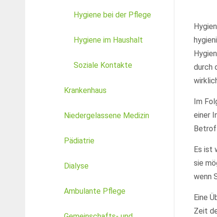
Hygiene bei der Pflege
Hygien
24h
Hygiene im Haushalt
hygien
/ 365days
Hygien
Soziale Kontakte
durch 
wirklic
We offer support for our customers
Krankenhaus
Mon - Fri 8:00am - 5:00pm
(GMT +1)
Im Fol
Get in touch
einer 
Niedergelassene Medizin
Betrof
Cybersteel Inc.
Pädiatrie
376-293 City Road, Suite 600
Es ist
San Francisco, CA 94102
sie mö
Dialyse
wenn S
Have any questions?
Ambulante Pflege
Eine Ü
+44 1234 567 890
Zeit d
Gemeinschafts- und