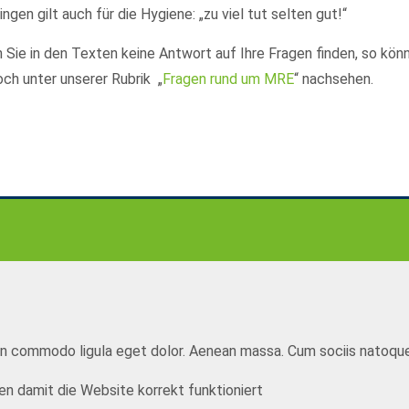
ingen gilt auch für die Hygiene: „zu viel tut selten gut!“
n Sie in den Texten keine Antwort auf Ihre Fragen finden, so kön
och unter unserer Rubrik „
Fragen rund um MRE
“ nachsehen.
cing elit.
 sociis natoque penatibus et magnis dis parturient montes, nascetu
an commodo ligula eget dolor. Aenean massa. Cum sociis natoque
n damit die Website korrekt funktioniert