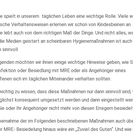
e spielt in unserem täglichen Leben eine wichtige Rolle. Viele w
ische Verhaltensweisen erlernen wir schon von Kindesbeinen an.
e lebt auch von dem richtigen Maß der Dinge. Und nicht alles, w
die Medien geistert an scheinbaren Hygienemaßnahmen ist auch
h sinnvoll.
genden möchten wir ihnen einige wichtige Hinweise geben, wie S
Infektion oder Besiedlung mit MRE oder als Angehöriger eines
fenen sich im täglichen Miteinander verhalten sollten.
 wichtig zu wissen, dass diese Maßnahmen nur dann sinnvoll sind,
glichst konsequent umgesetzt werden und dann eingestellt wer
ie oder Ihr Angehöriger nicht mehr von diesen Erregern besiedelt
bernahme der im Folgenden beschriebenen Maßnahmen auch übe
er MRE- Besiedelung hinaus wäre ein „Zuviel des Guten“. Und wie 