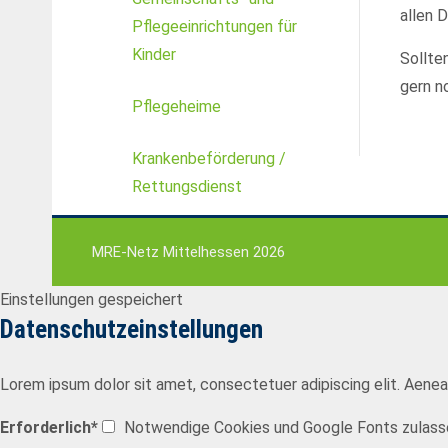
Drop us a line
allen D
Pflegeeinrichtungen für
info@yourdomain.com
Kinder
About us
Sollte
gern n
Pflegeheime
Lorem ipsum dolor sit amet, consectetuer adipis
Aenean commodo ligula eget dolor. Aenean massa. Cum
Krankenbeförderung /
Rettungsdienst
MRE-Netz Mittelhessen 2026
Einstellungen gespeichert
Datenschutzeinstellungen
Lorem ipsum dolor sit amet, consectetuer adipiscing elit. Aene
Erforderlich*
Notwendige Cookies und Google Fonts zulasse