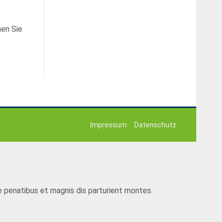
nen Sie
r ridiculus mus. Donec quam felis, ultricies nec.
Impressum
Datenschutz
 penatibus et magnis dis parturient montes.