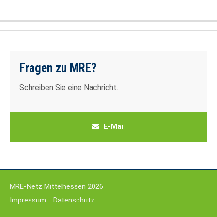
24h
/ 365days
Fragen zu MRE?
We offer support for our customers
Schreiben Sie eine Nachricht.
Mon - Fri 8:00am - 5:00pm
(GMT +1)
Get in touch
E-Mail
Cybersteel Inc.
376-293 City Road, Suite 600
San Francisco, CA 94102
MRE-Netz Mittelhessen 2026
Have any questions?
Impressum
Datenschutz
+44 1234 567 890