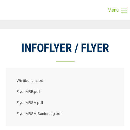
Menu
Login
Benutzername
INFOFLYER / FLYER
Passwort
Wir über uns.pdf
Anmelden
Flyer MRE.pdf
Register
|
Lost your password?
Flyer MRSA.pdf
Support
Flyer MRSA-Sanierung.pdf
Lorem ipsum dolor sit amet: