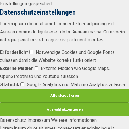
Einstellungen gespeichert
Drop us a line
Datenschutzeinstellungen
info@yourdomain.com
Lorem ipsum dolor sit amet, consectetuer adipiscing elit.
About us
Aenean commodo ligula eget dolor. Aenean massa. Cum sociis
Lorem ipsum dolor sit amet, consectetuer
natoque penatibus et magnis dis parturient montes.
adipiscing elit.
Erforderlich*
Notwendige Cookies und Google Fonts
Aenean commodo ligula eget dolor. Aenean massa.
zulassen damit die Website korrekt funktioniert
Cum sociis natoque penatibus et magnis dis parturient
Externe Medien
Externe Medien wie Google Maps,
montes, nascetur ridiculus mus. Donec quam felis,
OpenStreetMap und Youtube zulassen
ultricies nec.
Statistik
Google Analytics und Matomo Analytics zulassen
Datenschutz
Impressum
Weitere Informationen
Lorem ipsum dolor sit amet, consectetuer adipiscing elit.