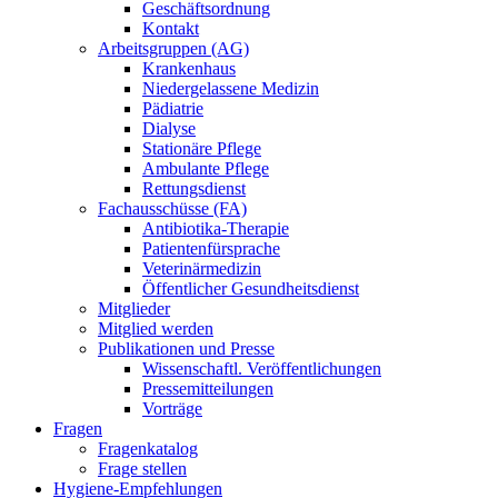
Geschäftsordnung
Kontakt
Arbeitsgruppen (AG)
Krankenhaus
Niedergelassene Medizin
Pädiatrie
Dialyse
Stationäre Pflege
Ambulante Pflege
Rettungsdienst
Fachausschüsse (FA)
Antibiotika-Therapie
Patientenfürsprache
Veterinärmedizin
Öffentlicher Gesundheitsdienst
Mitglieder
Mitglied werden
Publikationen und Presse
Wissenschaftl. Veröffentlichungen
Pressemitteilungen
Vorträge
Fragen
Fragenkatalog
Frage stellen
Hygiene-Empfehlungen