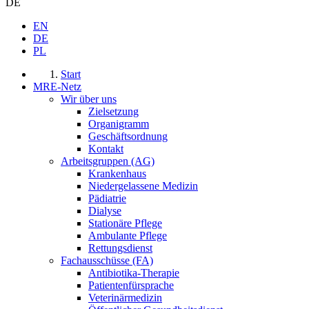
DE
EN
DE
PL
Start
MRE-Netz
Wir über uns
Zielsetzung
Organigramm
Geschäftsordnung
Kontakt
Arbeitsgruppen (AG)
Krankenhaus
Niedergelassene Medizin
Pädiatrie
Dialyse
Stationäre Pflege
Ambulante Pflege
Rettungsdienst
Fachausschüsse (FA)
Antibiotika-Therapie
Patientenfürsprache
Veterinärmedizin