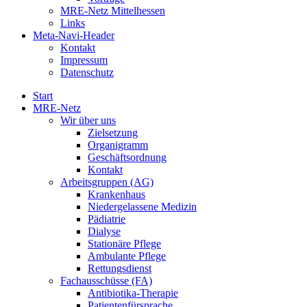
MRE-Netz Mittelhessen
Links
Meta-Navi-Header
Kontakt
Impressum
Datenschutz
Start
MRE-Netz
Wir über uns
Zielsetzung
Organigramm
Geschäftsordnung
Kontakt
Arbeitsgruppen (AG)
Krankenhaus
Niedergelassene Medizin
Pädiatrie
Dialyse
Stationäre Pflege
Ambulante Pflege
Rettungsdienst
Fachausschüsse (FA)
Antibiotika-Therapie
Patientenfürsprache