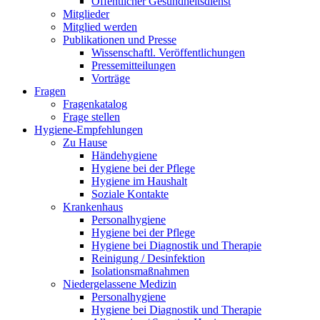
Öffentlicher Gesundheitsdienst
Mitglieder
Mitglied werden
Publikationen und Presse
Wissenschaftl. Veröffentlichungen
Pressemitteilungen
Vorträge
Fragen
Fragenkatalog
Frage stellen
Hygiene-Empfehlungen
Zu Hause
Händehygiene
Hygiene bei der Pflege
Hygiene im Haushalt
Soziale Kontakte
Krankenhaus
Personalhygiene
Hygiene bei der Pflege
Hygiene bei Diagnostik und Therapie
Reinigung / Desinfektion
Isolationsmaßnahmen
Niedergelassene Medizin
Personalhygiene
Hygiene bei Diagnostik und Therapie