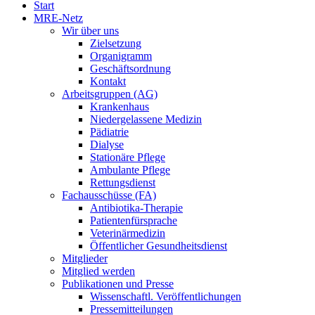
Start
MRE-Netz
Wir über uns
Zielsetzung
Organigramm
Geschäftsordnung
Kontakt
Arbeitsgruppen (AG)
Krankenhaus
Niedergelassene Medizin
Pädiatrie
Dialyse
Stationäre Pflege
Ambulante Pflege
Rettungsdienst
Fachausschüsse (FA)
Antibiotika-Therapie
Patientenfürsprache
Veterinärmedizin
Öffentlicher Gesundheitsdienst
Mitglieder
Mitglied werden
Publikationen und Presse
Wissenschaftl. Veröffentlichungen
Pressemitteilungen