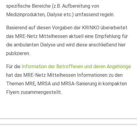
spezifische Bereiche (z.B. Aufbereitung von
Medizinprodukten, Dialyse etc.) umfassend regeln.
24h
/ 365days
Basierend auf diesen Vorgaben der KRINKO überarbeitet
das MRE-Netz Mittelhessen aktuell eine
Empfehlung für
die ambulanten Dialyse und wird diese anschließend hier
We offer support for our customers
publizieren
.
Mon - Fri 8:00am - 5:00pm
(GMT +1)
Für die
Information der Betroffenen und deren Angehörige
Get in touch
hat das MRE-Netz Mittelhessen Informationen zu den
Themen MRE, MRSA und MRSA-Sanierung in kompakten
Cybersteel Inc.
Flyern zusammengestellt.
376-293 City Road, Suite 600
San Francisco, CA 94102
Have any questions?
+44 1234 567 890