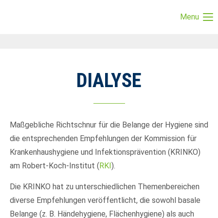
Menu
Login
Benutzername
DIALYSE
Passwort
Maßgebliche Richtschnur für die Belange der Hygiene sind
die entsprechenden Empfehlungen der Kommission für
Anmelden
Krankenhaushygiene und Infektionsprävention (KRINKO)
Register
|
Lost your password?
am Robert-Koch-Institut (
RKI
).
Support
Die KRINKO hat zu unterschiedlichen Themenbereichen
diverse Empfehlungen veröffentlicht, die sowohl basale
Lorem ipsum dolor sit amet:
Belange (z. B. Händehygiene, Flächenhygiene) als auch