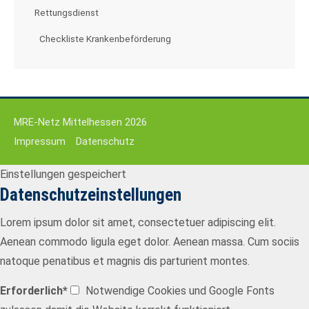
Drop us a line
Rettungsdienst
info@yourdomain.com
Checkliste Krankenbeförderung
About us
Lorem ipsum dolor sit amet, consectetuer
adipiscing elit.
MRE-Netz Mittelhessen 2026
Aenean commodo ligula eget dolor. Aenean massa.
Impressum
Datenschutz
Cum sociis natoque penatibus et magnis dis parturient
montes, nascetur ridiculus mus. Donec quam felis,
Einstellungen gespeichert
ultricies nec.
Datenschutzeinstellungen
Lorem ipsum dolor sit amet, consectetuer adipiscing elit.
Aenean commodo ligula eget dolor. Aenean massa. Cum sociis
natoque penatibus et magnis dis parturient montes.
Erforderlich*
Notwendige Cookies und Google Fonts