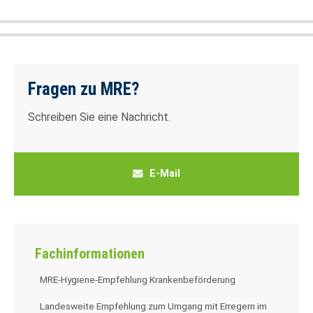
24h
/ 365days
Fragen zu MRE?
Schreiben Sie eine Nachricht.
We offer support for our customers
Mon - Fri 8:00am - 5:00pm
(GMT +1)
Get in touch
E-Mail
Cybersteel Inc.
376-293 City Road, Suite 600
San Francisco, CA 94102
Fachinformationen
Have any questions?
MRE-Hygiene-Empfehlung Krankenbeförderung
+44 1234 567 890
Landesweite Empfehlung zum Umgang mit Erregern im