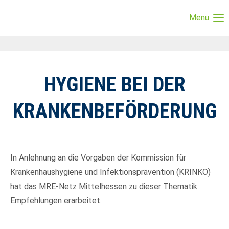
Menu
Login
Benutzername
HYGIENE BEI DER
Passwort
KRANKENBEFÖRDERUNG
Anmelden
In Anlehnung an die Vorgaben der Kommission für
Krankenhaushygiene und Infektionsprävention (KRINKO)
Register
|
Lost your password?
hat das MRE-Netz Mittelhessen zu dieser Thematik
Support
Empfehlungen erarbeitet.
Lorem ipsum dolor sit amet: