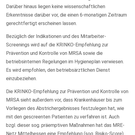
Drop us a line
Darüber hinaus liegen keine wissenschaftlichen
info@yourdomain.com
Erkenntnisse darüber vor, die einen 6-monatigen Zeitraum
gerechtfertigt erscheinen lassen.
About us
Bezüglich der Indikationen und des Mitarbeiter-
Lorem ipsum dolor sit amet, consectetuer
Screenings wird auf die KRINKO-Empfehlung zur
adipiscing elit.
Prävention und Kontrolle von MRSA sowie die
Aenean commodo ligula eget dolor. Aenean massa.
betriebsinternen Regelungen im Hygieneplan verwiesen.
Cum sociis natoque penatibus et magnis dis parturient
Es wird empfohlen, den betriebsärztlichen Dienst
montes, nascetur ridiculus mus. Donec quam felis,
einzubeziehen.
ultricies nec.
Die KRINKO-Empfehlung zur Prävention und Kontrolle von
MRSA sieht außerdem vor, dass Krankenhäuser bis zum
Vorliegen des Abstrichergebnisses festzulegen hat, wie
mit den gescreenten Patienten zu verfahren ist. Auch
bzgl. dieser sog. präemptiven Maßnahmen hat das MRE-
Netz Mittelhessen eine Empfehlung (sog. Risiko-Score)