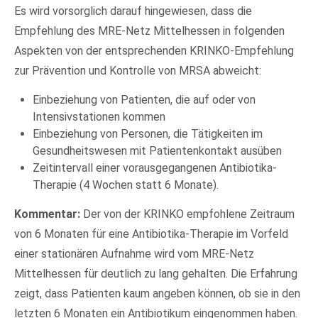
Es wird vorsorglich darauf hingewiesen, dass die
Empfehlung des MRE-Netz Mittelhessen in folgenden
24h
Aspekten von der entsprechenden KRINKO-Empfehlung
/ 365days
zur Prävention und Kontrolle von MRSA abweicht:
Einbeziehung von Patienten, die auf oder von
Intensivstationen kommen
We offer support for our customers
Einbeziehung von Personen, die Tätigkeiten im
Mon - Fri 8:00am - 5:00pm
(GMT +1)
Gesundheitswesen mit Patientenkontakt ausüben
Get in touch
Zeitintervall einer vorausgegangenen Antibiotika-
Therapie (4 Wochen statt 6 Monate).
Cybersteel Inc.
Kommentar:
Der von der KRINKO empfohlene Zeitraum
376-293 City Road, Suite 600
San Francisco, CA 94102
von 6 Monaten für eine Antibiotika-Therapie im Vorfeld
einer stationären Aufnahme wird vom MRE-Netz
Mittelhessen für deutlich zu lang gehalten. Die Erfahrung
Have any questions?
zeigt, dass Patienten kaum angeben können, ob sie in den
+44 1234 567 890
letzten 6 Monaten ein Antibiotikum eingenommen haben.