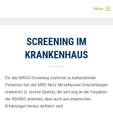
Menu
Login
Benutzername
SCREENING IM
Passwort
KRANKENHAUS
Anmelden
Für das MRSA-Screening stationär zu behandelnder
Patienten hat das MRE-Netz Mittelhessen Empfehlungen
Register
|
Lost your password?
erarbeitet (s. rechte Spalte), die sich eng an die Vorgaben
Support
der KRINKO anlehnen, aber auch aus empirischen
Erfahrungen heraus definiert sind.
Lorem ipsum dolor sit amet: